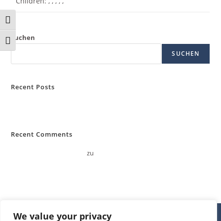
Children:
,
,
,
,
,
Umschalten auf hohe Kontraste
Suchen
Schrift vergrößern
SUCHEN
Recent Posts
Hello world!
Recent Comments
A WordPress Commenter
zu
Hello world!
We value your privacy